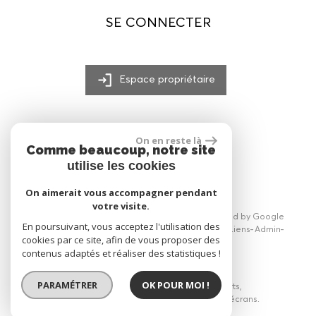
SE CONNECTER
Espace propriétaire
On en reste là
Comme beaucoup, notre site
réalisé par
utilise les cookies
On aimerait vous accompagner pendant
votre visite.
© 2026 | Tous droits réservés | Traduction powered by Google
En poursuivant, vous acceptez l'utilisation des
Plan du site
Mentions légales
Nos honoraires
Liens
Admin
cookies par ce site, afin de vous proposer des
Politique RGPD
contenus adaptés et réaliser des statistiques !
PARAMÉTRER
OK POUR MOI !
Site internet compatible multi-supports,
un seul site adaptable à tous les types d'écrans.