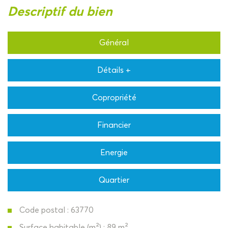
descriptif du bien
Général
Détails +
Copropriété
Financier
Energie
Quartier
Code postal : 63770
Surface habitable (m²) : 89 m²