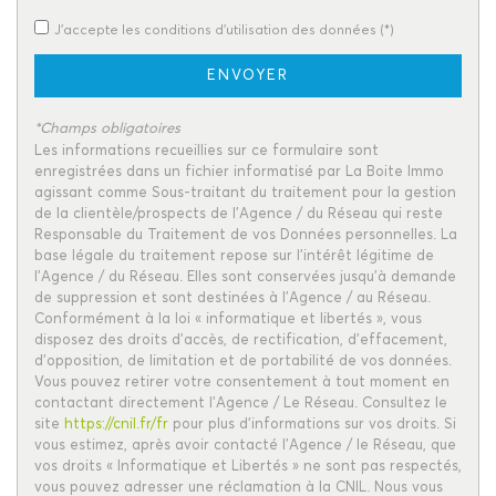
Familles sans enfant
59,65 %
J'accepte les conditions d'utilisation des données (*)
Familles avec 1 ou 2 enfants
36,10 %
Maisons
88,79 %
ENVOYER
Appartements
11,21 %
*Champs obligatoires
Familles avec 3 enfants
2,12 %
Les informations recueillies sur ce formulaire sont
enregistrées dans un fichier informatisé par La Boite Immo
agissant comme Sous-traitant du traitement pour la gestion
de la clientèle/prospects de l'Agence / du Réseau qui reste
Responsable du Traitement de vos Données personnelles. La
base légale du traitement repose sur l'intérêt légitime de
l'Agence / du Réseau. Elles sont conservées jusqu'à demande
de suppression et sont destinées à l'Agence / au Réseau.
Conformément à la loi « informatique et libertés », vous
disposez des droits d’accès, de rectification, d’effacement,
d’opposition, de limitation et de portabilité de vos données.
Vous pouvez retirer votre consentement à tout moment en
contactant directement l’Agence / Le Réseau. Consultez le
site
https://cnil.fr/fr
pour plus d’informations sur vos droits. Si
vous estimez, après avoir contacté l'Agence / le Réseau, que
vos droits « Informatique et Libertés » ne sont pas respectés,
vous pouvez adresser une réclamation à la CNIL. Nous vous