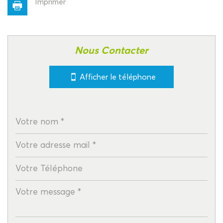
Imprimer
Leaflet
|
©
Jawg
Maps
|
© OpenStreetMap
Nous Contacter
statistiques
Afficher le téléphone
Nombre d'habitants
1 710
Propriétaires (vs. locataires)
74,74 %
Taxe habitation
8,31 %
Taxe foncière
5,55 %
Habitants de moins de 25 ans
21,59 %
Habitants de 25 à 55 ans
36,98 %
Habitants de plus de 55 ans
41,43 %
Nombre d'enfants par famille
0,67