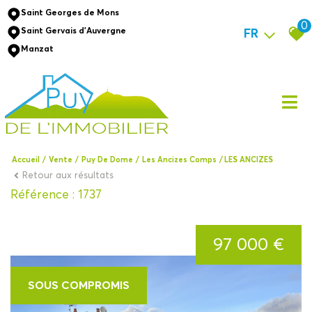
Saint Georges de Mons
0
Saint Gervais d'Auvergne
FR
Manzat
Accueil
Vente
Puy De Dome
Les Ancizes Comps
LES ANCIZES
Retour aux résultats
Référence : 1737
97 000 €
SOUS COMPROMIS