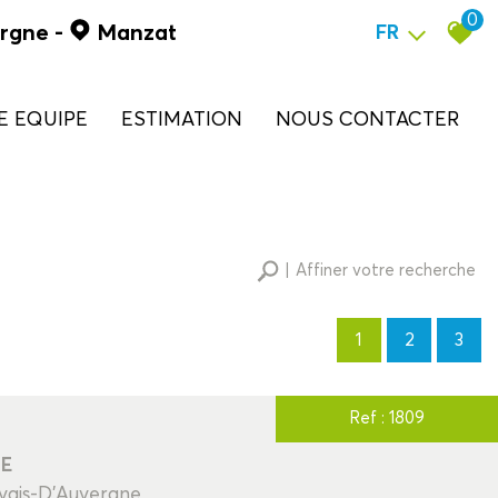
0
ergne
-
Manzat
FR
RE EQUIPE
ESTIMATION
NOUS CONTACTER
Affiner votre recherche
1
2
3
RECHERCHER
Ref : 1809
NE
+ de critères
+
rvais-D'Auvergne