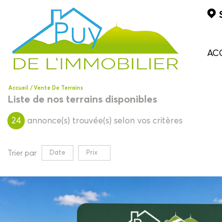
AC
Accueil
Vente De Terrains
Liste de nos terrains disponibles
24
annonce(s) trouvée(s) selon vos critères
Trier par
Date
Prix
Vente
×
Terrain
×
Terrain à b