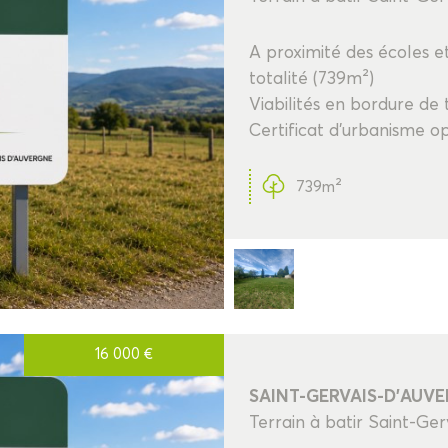
25KM
A proximité des écoles e
totalité (739m²)
Viabilités en bordure de t
Certificat d'urbanisme o
739m²
16 000
€
SAINT-GERVAIS-D'AUV
Terrain à batir Saint-Ge