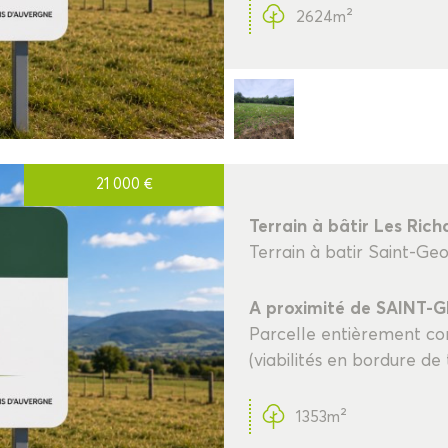
2624m²
21 000
€
Terrain à bâtir Les Rich
Terrain à batir Saint-G
A proximité de SAINT-
Parcelle entièrement con
(viabilités en bordure de 
1353m²