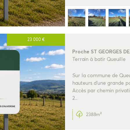
23 000
€
Proche ST GEORGES D
Terrain à batir Queuille
Sur la commune de Queuille
hauteurs d'une grande par
Accès par chemin privati
2...
2388m²