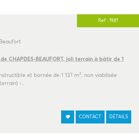
Ref : 1981
-Beaufort
e CHAPDES-BEAUFORT, joli terrain à bâtir de 1
structible et bornée de 1 137 m², non viabilisée
rrain) -...
CONTACT
DÉTAILS