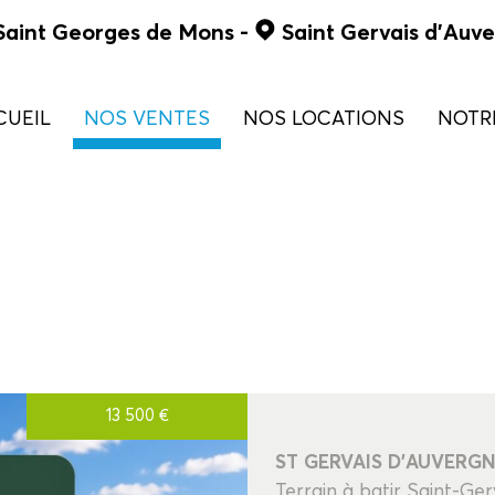
Saint Georges de Mons
-
Saint Gervais d'Auv
CUEIL
NOS VENTES
NOS LOCATIONS
NOT
de 0 à 90 000 €
maison
de 90 à 130 000 €
appartement
de 130 à 180 000 €
commercial
> 180 000 €
terrains
atir
13 500
€
ST GERVAIS D'AUVERG
5KM
10KM
Terrain à batir Saint-Ge