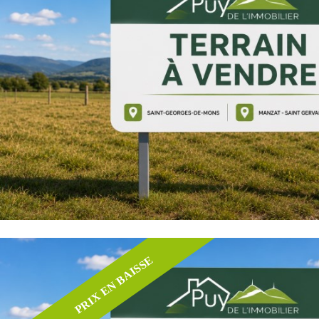
Critères supplémentaires
Piscine
Parking
Terrasse
PRIX EN BAISSE