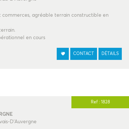
t commerces, agréable terrain constructible en
errain.
pérationnel en cours
CONTACT
DÉTAILS
Ref : 1828
ERGNE
rvais-D'Auvergne