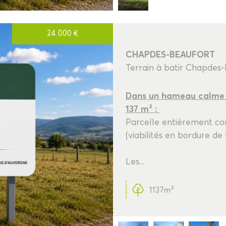
24 000
€
CHAPDES-BEAUFORT
Terrain à batir Chapdes
Dans un hameau calme d
137 m² :
Parcelle entièrement con
(viabilités en bordure de te
Les...
1137m²