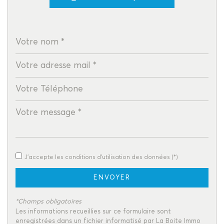
Propriétaires (vs. locataires)
78,01 %
Taxe habitation
9,98 %
Taxe foncière
14,25 %
Habitants de moins de 25 ans
26,80 %
Habitants de 25 à 55 ans
37,67 %
Habitants de plus de 55 ans
35,53 %
Nombre d'enfants par famille
0,83
Familles sans enfant
54,59 %
Familles avec 1 ou 2 enfants
38,06 %
J'accepte les conditions d'utilisation des données (*)
Maisons
84,86 %
Appartements
15,14 %
ENVOYER
Familles avec 3 enfants
6,30 %
*Champs obligatoires
Les informations recueillies sur ce formulaire sont
enregistrées dans un fichier informatisé par La Boite Immo