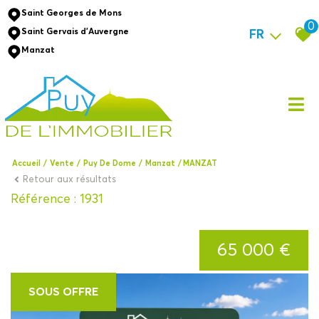
Saint Georges de Mons
0
Saint Gervais d'Auvergne
FR
Manzat
Accueil
Vente
Puy De Dome
Manzat
MANZAT
Retour aux résultats
Référence : 1931
65 000 €
SOUS OFFRE