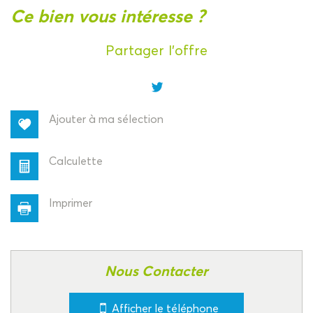
la ville de manzat (63410)
ce bien vous intéresse ?
+
Partager l'offre
−
Ajouter à ma sélection
Calculette
Imprimer
Leaflet
|
©
Jawg
Maps
|
© OpenStreetMap
statistiques
Nous Contacter
Afficher le téléphone
Nombre d'habitants
1 307