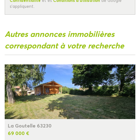
Confidentialité
et es
Conditions d'utilisation
de Google
s'appliquent.
autres annonces immobilières
correspondant à votre recherche
La Goutelle 63230
69 000 €