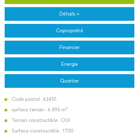
Détails +
Copropriété
Financier
Energie
Quartier
Code postal : 63410
surface terrain : 6 895 m²
Terrain constructible : OUI
Surface constructible : 1700