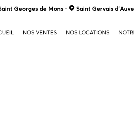
Saint Georges de Mons
-
Saint Gervais d'Auv
CUEIL
NOS VENTES
NOS LOCATIONS
NOT
de 0 à 90 000 €
maison
de 90 à 130 000 €
appartement
de 130 à 180 000 €
commercial
> 180 000 €
terrains