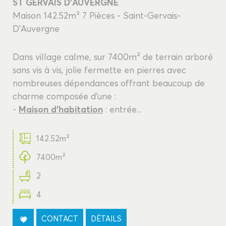
ST GERVAIS D'AUVERGNE
Maison 142.52m² 7 Pièces - Saint-Gervais-
D'Auvergne
Dans village calme, sur 7400m² de terrain arboré
sans vis à vis, jolie fermette en pierres avec
nombreuses dépendances offrant beaucoup de
charme composée d'une :
-
M
aison d'habitation
: entrée...
142.52m²
7400m²
2
4
CONTACT
DÉTAILS