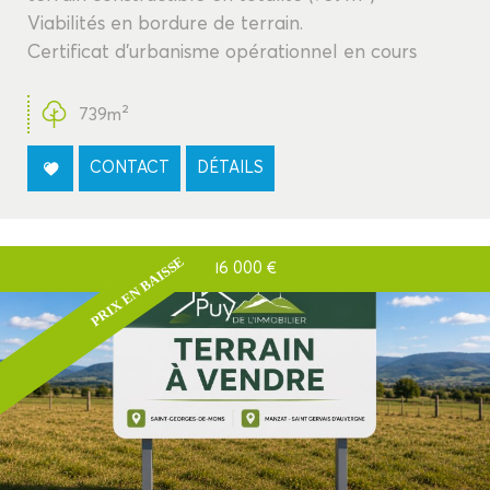
Viabilités en bordure de terrain.
Critères supplémentaires
Certificat d'urbanisme opérationnel en cours
Piscine
Parking
Terrasse
739m²
CONTACT
DÉTAILS
PRIX EN BAISSE
16 000
€