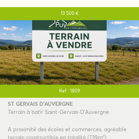
13 500
€
RECHERCHER
+ de critères
+
Ref : 1809
5KM
10KM
25KM
ST GERVAIS D'AUVERGNE
Terrain à batir Saint-Gervais-D'Auvergne
A proximité des écoles et commerces, agréable
terrain constructible en totalité (739m²)