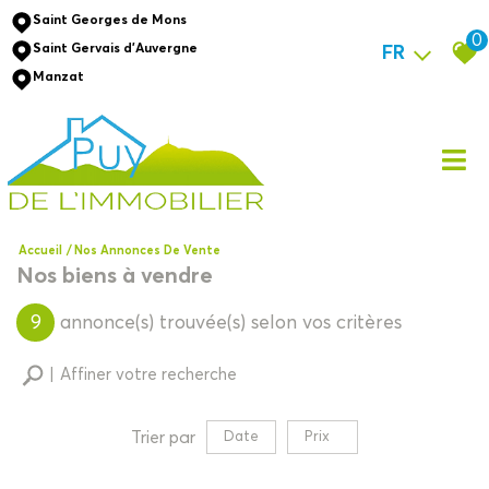
Saint Georges de Mons
0
Saint Gervais d'Auvergne
FR
Manzat
Accueil
Nos Annonces De Vente
Nos biens à vendre
9
annonce(s) trouvée(s) selon vos critères
Affiner votre recherche
Trier par
Date
Prix
Vente