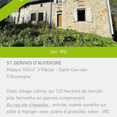
Ref : 1912
ST GERVAIS D'AUVERGNE
Maison 100m² 3 Pièces - Saint-Gervais-
D'Auvergne
Dans village calme, sur 1,13 hectare de terrain :
jolie fermette en pierres comprenant
Au rez-de-chaussée :
entrée, cusine ouverte sur
salle à manger avec poêle à granulés, salon , WC