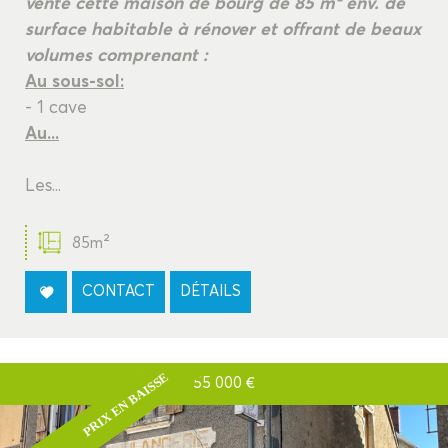
vente cette maison de bourg de 85 m² env. de
surface habitable à rénover et offrant de beaux
volumes comprenant :
Au sous-sol:
- 1 cave
Au...
Les...
85m²
CONTACT
DÉTAILS
PRIX EN BAISSE
55 000
€