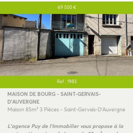
49 500
€
Ref : 1983
MAISON DE BOURG - SAINT-GERVAIS-
D'AUVERGNE
Maison 85m² 3 Pièces - Saint-Gervais-D'Auvergne
L'agence Puy de l'Immobilier vous propose à la