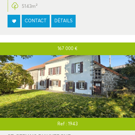
5143m²
CONTACT
DÉTAILS
167 000
€
Ref : 1943