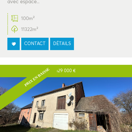
avec espace...
100m²
11322m²
CONTACT
DÉTAILS
PRIX EN BAISSE
129 000
€