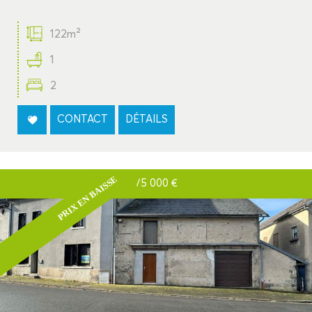
122m²
1
2
CONTACT
DÉTAILS
PRIX EN BAISSE
75 000
€