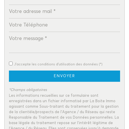
Propriétaires (vs. locataires)
68,76 %
Taxe habitation
6,27 %
Taxe foncière
13,57 %
Habitants de moins de 25 ans
24,49 %
Habitants de 25 à 55 ans
38,78 %
Habitants de plus de 55 ans
36,73 %
Nombre d'enfants par famille
0,74
J'accepte les conditions d'utilisation des données (*)
Familles sans enfant
58,55 %
ENVOYER
Familles avec 1 ou 2 enfants
33,55 %
Maisons
88,90 %
*Champs obligatoires
Les informations recueillies sur ce formulaire sont
Appartements
11,10 %
enregistrées dans un fichier informatisé par La Boite Immo
Familles avec 3 enfants
6,58 %
agissant comme Sous-traitant du traitement pour la gestion
de la clientèle/prospects de l'Agence / du Réseau qui reste
Responsable du Traitement de vos Données personnelles. La
base légale du traitement repose sur l'intérêt légitime de
l'Agence / du Réseau. Elles sont conservées jusqu'à demande