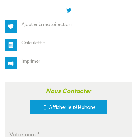
+
−
Ajouter à ma sélection
Calculette
Imprimer
Leaflet
|
©
Jawg
Maps
|
© OpenStreetMap
Nous Contacter
Collège
Afficher le téléphone
statistiques
Nombre d'habitants
2 050