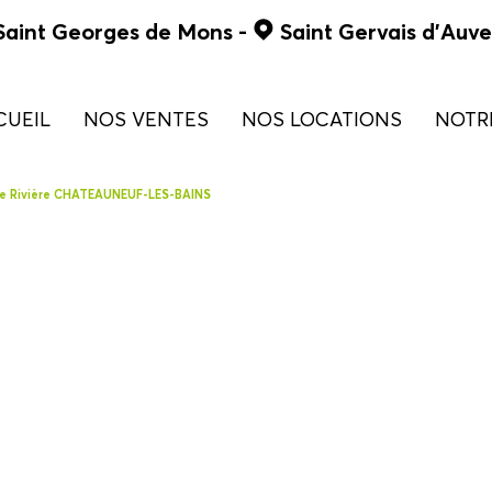
Saint Georges de Mons
-
Saint Gervais d'Auv
CUEIL
NOS VENTES
NOS LOCATIONS
NOT
de 0 à 90 000 €
maison
De Rivière CHATEAUNEUF-LES-BAINS
de 90 à 130 000 €
appartement
de 130 à 180 000 €
commercial
> 180 000 €
terrains