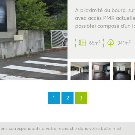
A proximité du bourg, su
avec accès PMR actuelle
possible) composé d'un lo
65m²
341m²
1
2
3
iens correspondants à votre recherche dans votre boîte mail !