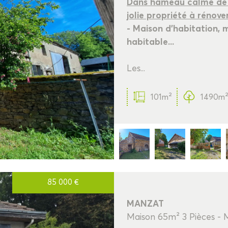
Dans hameau calme de M
jolie propriété à rénov
- Maison d'habitation, 
habitable...
Les...
101m²
1490m²
85 000
€
MANZAT
Maison 65m² 3 Pièces -