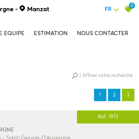
0
ergne
-
Manzat
FR
RE EQUIPE
ESTIMATION
NOUS CONTACTER
Affiner votre recherche
1
2
3
RECHERCHER
+ de critères
+
Ref : 1972
ERGNE
s - Saint-Gervais-D'Auvergne