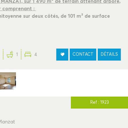
ANZAT, sur 1 490 m² de terrain attenant arboré,
er comprenant :
mitoyenne sur deux côtés, de 101 m² de surface
1
4
CONTACT
DÉTAILS
Ref : 1923
 Manzat