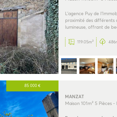
L'agence Puy de l'Immobi
proximité des différent
lumineuse, offrant de be
119.05m²
486
85 000
€
MANZAT
Maison 101m² 5 Pièces -