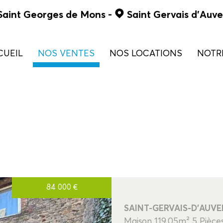
Saint Georges de Mons
-
Saint Gervais d'Auv
CUEIL
NOS VENTES
NOS LOCATIONS
NOT
de 0 à 90 000 €
maison
de 90 à 130 000 €
appartement
de 130 à 180 000 €
commercial
> 180 000 €
terrains
84 000
€
5KM
10KM
25KM
SAINT-GERVAIS-D'AUV
Maison 119.05m² 5 Pièce